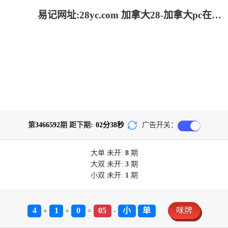
易记网址:28yc.com 加拿大28-加拿大pc在线预测结果_专业的加拿大pc预测数据网站!
第
3466592
期 距下期:
02
分
38
秒
广告开关：
大单
未开:
8
期
大双
未开:
3
期
小双
未开:
1
期
4
1
0
05
小
单
咪牌
+
+
=
-