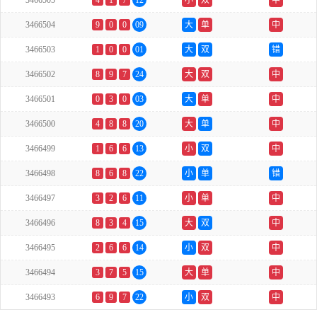
3466505
4
1
7
12
小
双
中
3466504
9
0
0
09
大
单
中
3466503
1
0
0
01
大
双
错
3466502
8
9
7
24
大
双
中
3466501
0
3
0
03
大
单
中
3466500
4
8
8
20
大
单
中
3466499
1
6
6
13
小
双
中
3466498
8
6
8
22
小
单
错
3466497
3
2
6
11
小
单
中
3466496
8
3
4
15
大
双
中
3466495
2
6
6
14
小
双
中
3466494
3
7
5
15
大
单
中
3466493
6
9
7
22
小
双
中