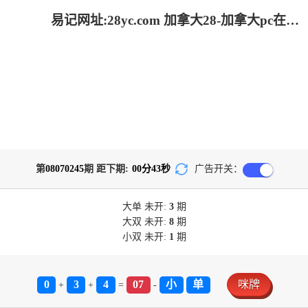
易记网址:28yc.com 加拿大28-加拿大pc在线预测结果_专业的加拿大pc预测数据网站!
第
08070245
期 距下期:
00
分
43
秒
广告开关：
大单
未开:
3
期
大双
未开:
8
期
小双
未开:
1
期
0
3
4
07
小
单
咪牌
+
+
=
-