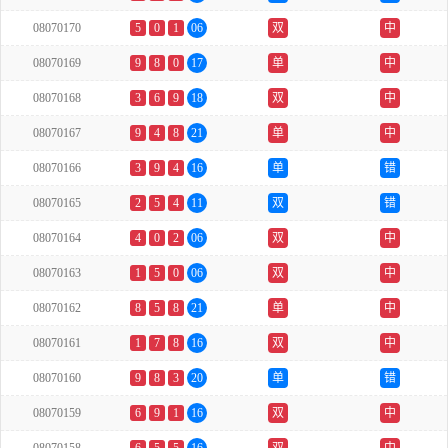
08070170
5
0
1
06
双
中
08070169
9
8
0
17
单
中
08070168
3
6
9
18
双
中
08070167
9
4
8
21
单
中
08070166
3
9
4
16
单
错
08070165
2
5
4
11
双
错
08070164
4
0
2
06
双
中
08070163
1
5
0
06
双
中
08070162
8
5
8
21
单
中
08070161
1
7
8
16
双
中
08070160
9
8
3
20
单
错
08070159
6
9
1
16
双
中