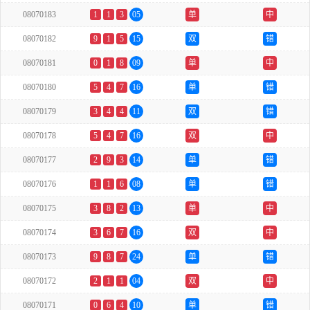
08070183
1
1
3
05
单
中
08070182
9
1
5
15
双
错
08070181
0
1
8
09
单
中
08070180
5
4
7
16
单
错
08070179
3
4
4
11
双
错
08070178
5
4
7
16
双
中
08070177
2
9
3
14
单
错
08070176
1
1
6
08
单
错
08070175
3
8
2
13
单
中
08070174
3
6
7
16
双
中
08070173
9
8
7
24
单
错
08070172
2
1
1
04
双
中
08070171
0
6
4
10
单
错