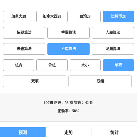
加拿大28
加拿大西28
台湾28
比特币28
炼狱算法
捭阖算法
人屠算法
朱雀算法
不羁算法
龙渊算法
组合
杀组
大小
单双
双项
双组
100期 正确：58 期 错误：42 期
正确率：58%
预测
走势
统计