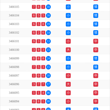
3466105
7
8
1
16
小
错
3466104
6
5
5
16
小
错
3466103
6
5
8
19
小
错
3466102
6
2
6
14
小
错
3466101
9
3
1
13
小
中
3466100
3
9
3
15
大
中
3466099
8
8
8
24
小
错
3466098
7
5
3
15
小
错
3466097
1
0
9
10
小
中
3466096
3
7
7
17
大
中
3466095
1
1
4
06
小
中
3466094
0
8
1
09
小
中