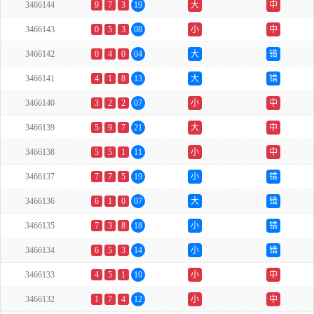
3466144
9
7
3
19
大
中
3466143
0
5
3
08
小
中
3466142
0
4
0
04
大
错
3466141
4
1
8
13
大
错
3466140
3
2
2
07
小
中
3466139
5
9
7
21
大
中
3466138
5
5
1
11
小
中
3466137
7
7
5
19
小
错
3466136
6
1
0
07
大
错
3466135
7
3
8
18
小
错
3466134
6
5
3
14
小
错
3466133
4
5
1
10
小
中
3466132
1
7
4
12
小
中