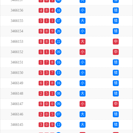
3466157
1
6
1
08
大
错
3466156
4
8
4
16
小
错
3466155
5
1
1
07
大
错
3466154
9
8
9
26
小
错
3466153
8
8
6
22
大
中
3466152
1
1
7
09
小
中
3466151
1
7
8
16
小
错
3466150
5
3
7
15
小
错
3466149
6
2
8
16
小
错
3466148
2
5
1
08
大
错
3466147
9
0
0
09
小
中
3466146
2
0
5
07
大
错
3466145
3
0
9
12
大
错