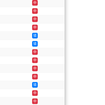
中
中
中
中
错
错
中
中
中
中
错
中
中