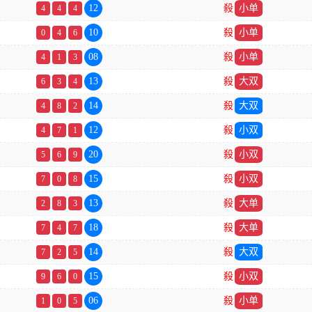
12
殺
小单
4
4
4
10
殺
小单
0
4
6
08
殺
小单
4
1
3
13
殺
大双
6
3
4
14
殺
大双
4
8
2
12
殺
小双
4
7
1
20
殺
小双
5
6
9
15
殺
小双
7
0
8
13
殺
大单
2
8
3
18
殺
大单
7
4
7
14
殺
大双
7
2
5
15
殺
小双
9
6
0
06
殺
小单
1
0
5