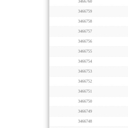
3466760
3466759
3466758
3466757
3466756
3466755
3466754
3466753
3466752
3466751
3466750
3466749
3466748