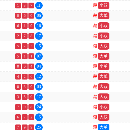
11
殺
小双
1
3
7
06
殺
大单
0
6
0
16
殺
小双
6
1
9
17
殺
小双
2
7
8
15
殺
大双
5
7
3
07
殺
大单
5
1
1
04
殺
小单
0
0
4
12
殺
大单
4
2
6
03
殺
大双
0
3
0
17
殺
大双
3
5
9
24
殺
小双
7
9
8
15
殺
大双
6
7
2
25
殺
大单
7
9
9