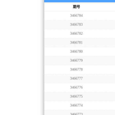
期号
3466784
3466783
3466782
3466781
3466780
3466779
3466778
3466777
3466776
3466775
3466774
3466773