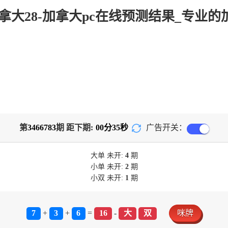
m 加拿大28-加拿大pc在线预测结果_专业
第
3466783
期 距下期:
00
分
34
秒
广告开关：
大单
未开:
4
期
小单
未开:
2
期
小双
未开:
1
期
7
+
3
+
6
=
16
-
大
双
咪牌