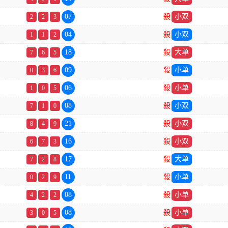
07
殺
小双
2
2
3
04
殺
小双
1
1
2
18
殺
大单
7
6
5
09
殺
小单
0
3
6
06
殺
小单
1
0
5
08
殺
小双
7
1
0
21
殺
小双
8
4
9
16
殺
小双
6
7
3
17
殺
大单
7
2
8
11
殺
小单
0
2
9
08
殺
小单
4
2
2
08
殺
小单
3
0
5