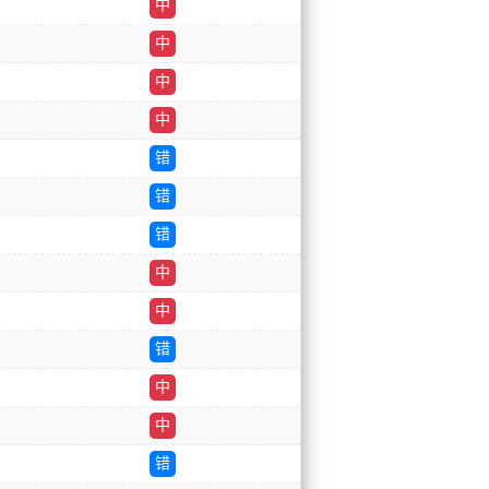
中
中
中
中
错
错
错
中
中
错
中
中
错