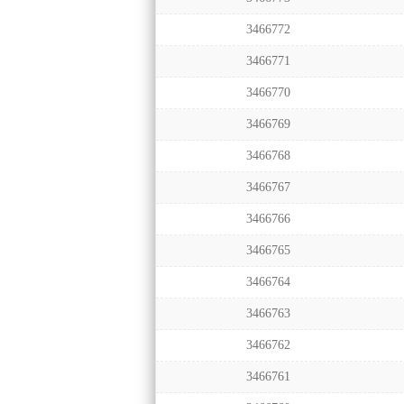
3466772
3466771
3466770
3466769
3466768
3466767
3466766
3466765
3466764
3466763
3466762
3466761