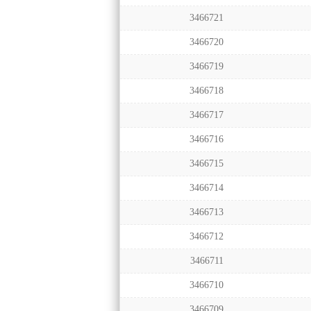
3466721
3466720
3466719
3466718
3466717
3466716
3466715
3466714
3466713
3466712
3466711
3466710
3466709