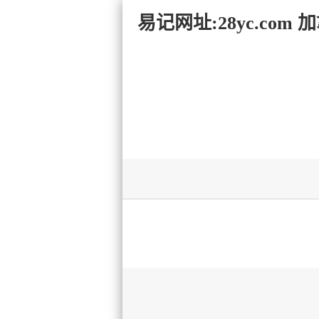
易记网址:28yc.co