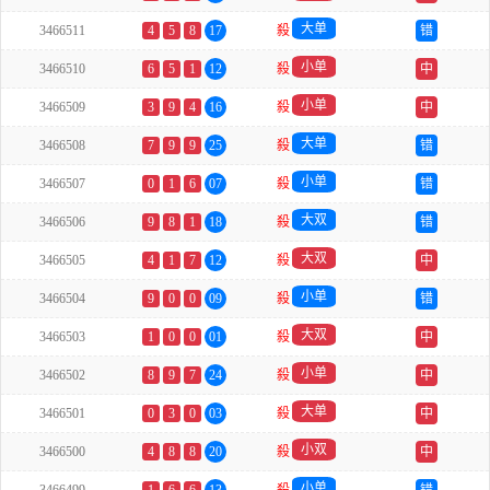
大单
3466511
4
5
8
17
殺
错
小单
3466510
6
5
1
12
殺
中
小单
3466509
3
9
4
16
殺
中
大单
3466508
7
9
9
25
殺
错
小单
3466507
0
1
6
07
殺
错
大双
3466506
9
8
1
18
殺
错
大双
3466505
4
1
7
12
殺
中
小单
3466504
9
0
0
09
殺
错
大双
3466503
1
0
0
01
殺
中
小单
3466502
8
9
7
24
殺
中
大单
3466501
0
3
0
03
殺
中
小双
3466500
4
8
8
20
殺
中
小单