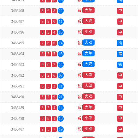
3466499
1
6
6
13
殺
错
大单
3466498
8
6
8
22
殺
中
大双
3466497
3
2
6
11
殺
中
小双
3466496
8
3
4
15
殺
中
大双
3466495
2
6
6
14
殺
错
大单
3466494
3
7
5
15
殺
错
大双
3466493
6
9
7
22
殺
错
大单
3466492
0
2
6
08
殺
中
大单
3466491
6
3
2
11
殺
中
大双
3466490
5
7
9
21
殺
中
大单
3466489
3
7
4
14
殺
中
小单
3466488
6
9
1
16
殺
中
小双
3466487
9
3
7
19
殺
中