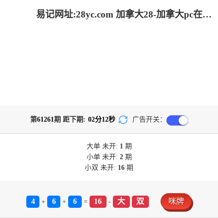
易记网址:28yc.com 加拿大28-加拿大pc在线预测结果_专业的加拿大pc预测数据网站!
第
61261
期 距下期:
02
分
12
秒
广告开关：
大单
未开:
1
期
小单
未开:
2
期
小双
未开:
16
期
4
6
6
16
大
双
咪牌
+
+
=
-