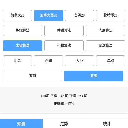
加拿大28
加拿大西28
台湾28
比特币28
炼狱算法
捭阖算法
人屠算法
朱雀算法
不羁算法
龙渊算法
组合
杀组
大小
单双
双项
双组
100期 正确：47 期 错误：53 期
正确率：47%
预测
走势
统计