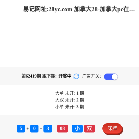
易记网址:28yc.com 加拿大28-加拿大pc在线预测结果_专业的加拿大pc预测数据网站!
第
62419
期 距下期:
开奖中
广告开关：
大单
未开:
1
期
大双
未开:
2
期
小单
未开:
3
期
5
0
3
08
小
双
咪牌
+
+
=
-