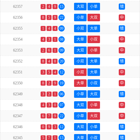
62357
2
4
9
15
大双
小单
错
62356
8
5
9
22
小单
大双
中
62355
1
4
4
09
小双
大单
错
62354
4
3
1
08
大单
小双
中
62353
2
6
1
09
大双
小单
中
62352
8
4
8
20
小双
大单
错
62351
3
5
4
12
小双
大单
中
62350
8
2
9
19
大单
小双
中
62349
3
2
1
06
小单
大双
错
62348
4
3
0
07
大双
小单
中
62347
6
7
9
22
小单
大双
中
62346
0
9
3
12
大双
小单
错
62345
5
7
1
13
大单
小双
错