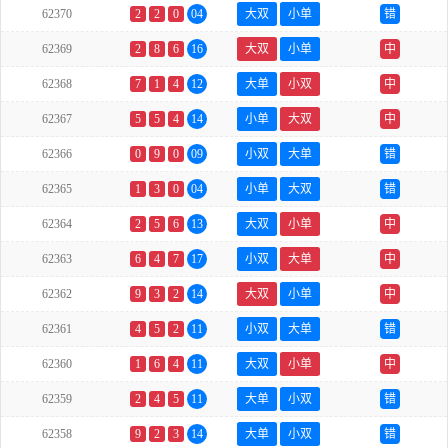
62370
2
2
0
04
大双
小单
错
62369
2
8
6
16
大双
小单
中
62368
7
1
4
12
大单
小双
中
62367
5
5
4
14
小单
大双
中
62366
0
9
0
09
小双
大单
错
62365
1
3
0
04
小单
大双
错
62364
2
5
6
13
大双
小单
中
62363
6
4
7
17
小双
大单
中
62362
9
3
2
14
大双
小单
中
62361
4
5
2
11
小双
大单
错
62360
1
6
4
11
大双
小单
中
62359
2
4
5
11
大单
小双
错
62358
9
2
3
14
大单
小双
错