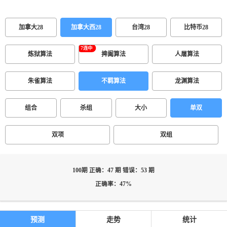
加拿大28
加拿大西28
台湾28
比特币28
炼狱算法
捭阖算法
人屠算法
朱雀算法
不羁算法
龙渊算法
组合
杀组
大小
单双
双项
双组
100期 正确：47 期 错误：53 期
正确率：47%
预测
走势
统计