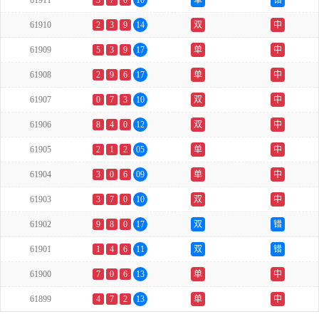
61911
3
7
0
10
单
错
61910
2
3
9
14
双
中
61909
5
3
9
17
单
中
61908
2
9
6
17
单
中
61907
0
7
3
10
双
中
61906
8
4
0
12
双
中
61905
2
1
2
05
单
中
61904
3
0
6
09
单
中
61903
3
7
0
10
双
中
61902
9
8
0
17
双
错
61901
1
4
6
11
双
错
61900
7
0
6
13
单
中
61899
4
7
2
13
单
中