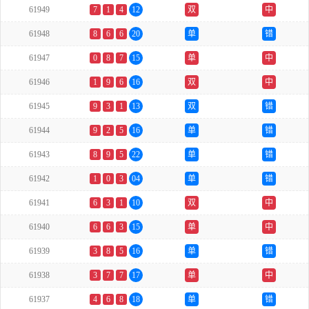
61949
7
1
4
12
双
中
61948
8
6
6
20
单
错
61947
0
8
7
15
单
中
61946
1
9
6
16
双
中
61945
9
3
1
13
双
错
61944
9
2
5
16
单
错
61943
8
9
5
22
单
错
61942
1
0
3
04
单
错
61941
6
3
1
10
双
中
61940
6
6
3
15
单
中
61939
3
8
5
16
单
错
61938
3
7
7
17
单
中
61937
4
6
8
18
单
错