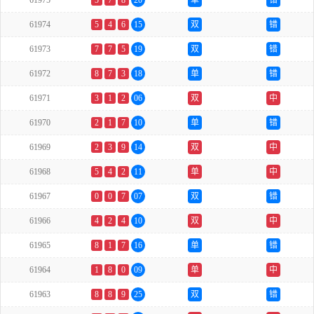
61975
5
7
8
20
单
错
61974
5
4
6
15
双
错
61973
7
7
5
19
双
错
61972
8
7
3
18
单
错
61971
3
1
2
06
双
中
61970
2
1
7
10
单
错
61969
2
3
9
14
双
中
61968
5
4
2
11
单
中
61967
0
0
7
07
双
错
61966
4
2
4
10
双
中
61965
8
1
7
16
单
错
61964
1
8
0
09
单
中
61963
8
8
9
25
双
错