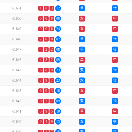
61651
1
8
3
12
单
错
61650
6
0
0
06
双
中
61649
9
9
6
24
双
中
61648
2
0
0
02
单
错
61647
4
2
2
08
单
错
61646
4
3
2
09
单
中
61645
6
8
9
23
双
错
61644
7
9
7
23
双
错
61643
6
9
3
18
双
中
61642
0
2
7
09
双
错
61641
5
9
5
19
单
中
61640
0
4
9
13
双
错