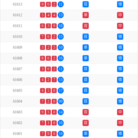
61613
9
0
2
11
双
错
61612
5
4
4
13
单
中
61611
6
3
9
18
双
中
61610
7
6
2
15
双
错
61609
3
2
5
10
单
错
61608
8
6
2
16
单
错
61607
3
6
2
11
双
错
61606
4
2
7
13
双
错
61605
4
5
8
17
双
错
61604
7
2
0
09
双
错
61603
9
5
0
14
双
中
61602
7
1
8
16
双
中
61601
7
9
0
16
单
错