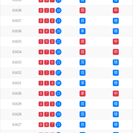
61639
0
8
7
15
双
错
61638
8
2
6
16
双
中
61637
8
5
8
21
双
错
61636
6
8
6
20
单
错
61635
5
9
8
22
双
中
61634
4
7
9
20
双
中
61633
8
7
6
21
双
错
61632
3
2
2
07
双
错
61631
3
1
4
08
单
错
61630
8
7
6
21
单
中
61629
4
2
5
11
双
错
61628
9
7
3
19
双
错
61627
6
8
7
21
双
错