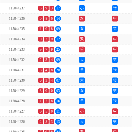
115044237
5
9
3
17
小
错
115044236
0
8
6
14
双
中
115044235
1
0
8
09
双
错
115044234
0
3
9
12
双
中
115044233
9
7
9
25
单
中
115044232
2
3
4
09
大
错
115044231
8
4
8
20
单
错
115044230
0
3
4
07
大
错
115044229
3
0
0
03
双
错
115044228
1
7
8
16
单
错
115044227
6
5
0
11
小
中
115044226
2
8
3
13
大
错