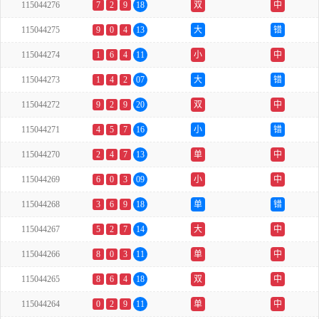
115044276
7
2
9
18
双
中
115044275
9
0
4
13
大
错
115044274
1
6
4
11
小
中
115044273
1
4
2
07
大
错
115044272
9
2
9
20
双
中
115044271
4
5
7
16
小
错
115044270
2
4
7
13
单
中
115044269
6
0
3
09
小
中
115044268
3
6
9
18
单
错
115044267
5
2
7
14
大
中
115044266
8
0
3
11
单
中
115044265
8
6
4
18
双
中
115044264
0
2
9
11
单
中