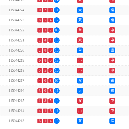
115044225
7
9
8
24
双
中
115044224
0
2
9
11
大
错
115044223
8
5
4
17
双
错
115044222
2
1
2
05
单
中
115044221
2
4
4
10
双
中
115044220
2
8
0
10
单
错
115044219
0
8
5
13
小
中
115044218
5
5
0
10
小
中
115044217
4
0
3
07
双
错
115044216
3
0
8
11
大
错
115044215
1
8
5
14
双
中
115044214
4
1
6
11
小
中
115044213
8
1
4
13
双
错