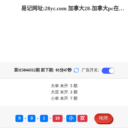
易记网址:28yc.com 加拿大28-加拿大pc在线预测结果_专业的加拿大pc预测数据网站!
第
115044312
期 距下期:
01
分
47
秒
广告开关：
大单
未开:
5
期
大双
未开:
2
期
小单
未开:
7
期
9
0
1
10
小
双
咪牌
+
+
=
-