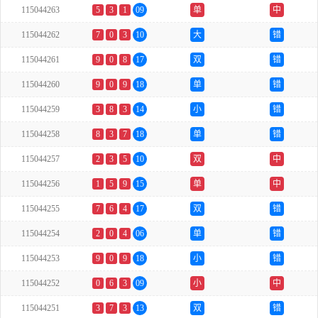
115044263
5
3
1
09
单
中
115044262
7
0
3
10
大
错
115044261
9
0
8
17
双
错
115044260
9
0
9
18
单
错
115044259
3
8
3
14
小
错
115044258
8
3
7
18
单
错
115044257
2
3
5
10
双
中
115044256
1
5
9
15
单
中
115044255
7
6
4
17
双
错
115044254
2
0
4
06
单
错
115044253
9
0
9
18
小
错
115044252
0
6
3
09
小
中
115044251
3
7
3
13
双
错