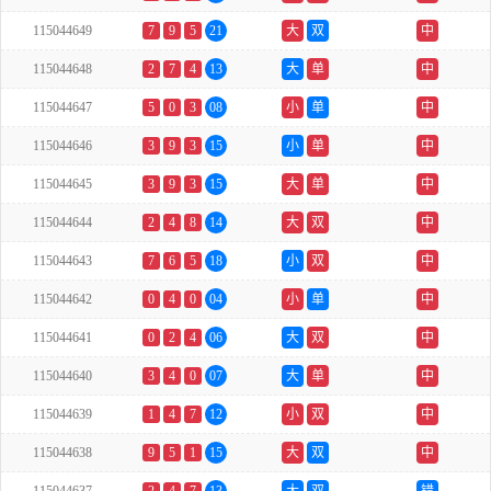
115044649
7
9
5
21
大
双
中
115044648
2
7
4
13
大
单
中
115044647
5
0
3
08
小
单
中
115044646
3
9
3
15
小
单
中
115044645
3
9
3
15
大
单
中
115044644
2
4
8
14
大
双
中
115044643
7
6
5
18
小
双
中
115044642
0
4
0
04
小
单
中
115044641
0
2
4
06
大
双
中
115044640
3
4
0
07
大
单
中
115044639
1
4
7
12
小
双
中
115044638
9
5
1
15
大
双
中