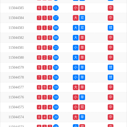
115044585
6
5
0
11
小
单
中
115044584
7
5
5
17
大
双
中
115044583
1
1
7
09
大
双
错
115044582
6
3
0
09
大
单
中
115044581
8
8
7
23
小
单
中
115044580
0
2
7
09
大
单
中
115044579
9
1
8
18
小
单
错
115044578
7
3
6
16
小
单
错
115044577
6
9
4
19
大
单
中
115044576
0
3
7
10
小
单
中
115044575
4
2
4
10
小
双
中
115044574
8
4
8
20
大
单
中