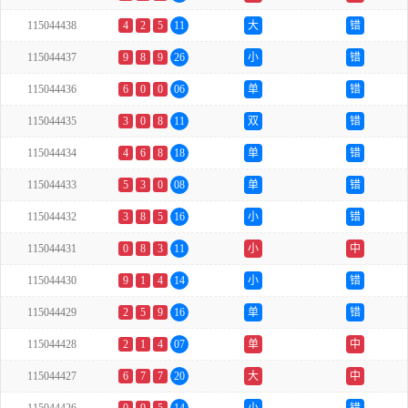
115044438
4
2
5
11
大
错
115044437
9
8
9
26
小
错
115044436
6
0
0
06
单
错
115044435
3
0
8
11
双
错
115044434
4
6
8
18
单
错
115044433
5
3
0
08
单
错
115044432
3
8
5
16
小
错
115044431
0
8
3
11
小
中
115044430
9
1
4
14
小
错
115044429
2
5
9
16
单
错
115044428
2
1
4
07
单
中
115044427
6
7
7
20
大
中