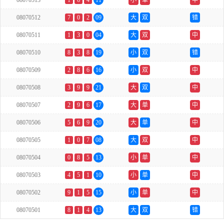
08070513
1
6
4
11
小
单
中
08070512
7
0
2
09
大
双
错
08070511
1
3
0
04
大
双
中
08070510
8
3
8
19
小
双
错
08070509
2
8
6
16
小
双
中
08070508
3
9
9
21
大
双
中
08070507
2
9
6
17
大
单
中
08070506
5
6
9
20
大
单
中
08070505
1
0
7
08
大
双
中
08070504
0
8
5
13
小
单
中
08070503
4
5
1
10
小
单
中
08070502
9
1
5
15
小
单
中
08070501
8
1
4
13
大
双
错