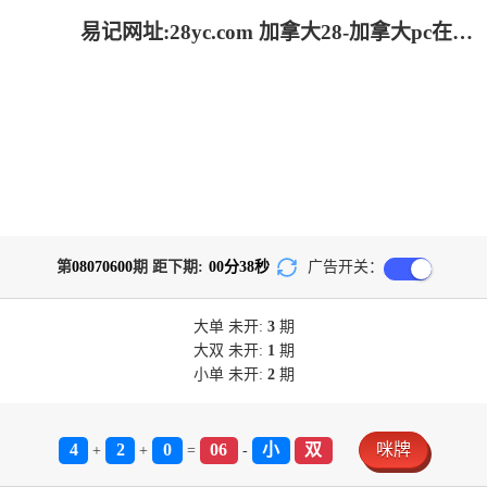
易记网址:28yc.com 加拿大28-加拿大pc在线预测结果_专业的加拿大pc预测数据网站!
第
08070600
期 距下期:
00
分
38
秒
广告开关：
大单
未开:
3
期
大双
未开:
1
期
小单
未开:
2
期
4
2
0
06
小
双
咪牌
+
+
=
-