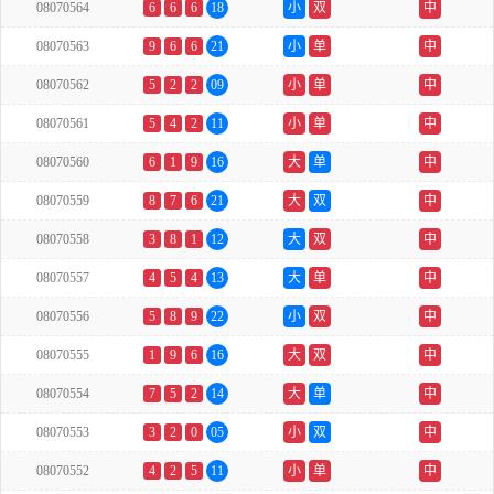
08070564
6
6
6
18
小
双
中
08070563
9
6
6
21
小
单
中
08070562
5
2
2
09
小
单
中
08070561
5
4
2
11
小
单
中
08070560
6
1
9
16
大
单
中
08070559
8
7
6
21
大
双
中
08070558
3
8
1
12
大
双
中
08070557
4
5
4
13
大
单
中
08070556
5
8
9
22
小
双
中
08070555
1
9
6
16
大
双
中
08070554
7
5
2
14
大
单
中
08070553
3
2
0
05
小
双
中
08070552
4
2
5
11
小
单
中