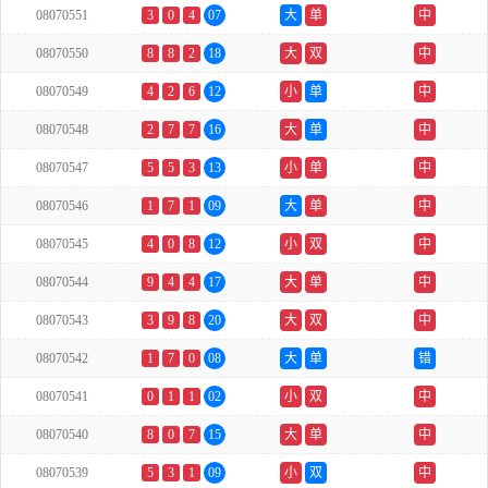
08070551
3
0
4
07
大
单
中
08070550
8
8
2
18
大
双
中
08070549
4
2
6
12
小
单
中
08070548
2
7
7
16
大
单
中
08070547
5
5
3
13
小
单
中
08070546
1
7
1
09
大
单
中
08070545
4
0
8
12
小
双
中
08070544
9
4
4
17
大
单
中
08070543
3
9
8
20
大
双
中
08070542
1
7
0
08
大
单
错
08070541
0
1
1
02
小
双
中
08070540
8
0
7
15
大
单
中
08070539
5
3
1
09
小
双
中