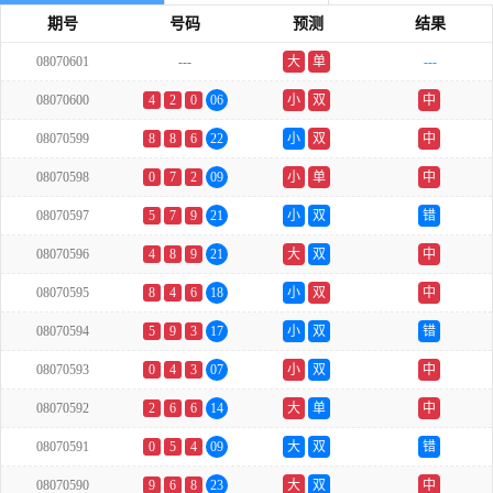
期号
号码
预测
结果
08070601
---
大
单
---
08070600
4
2
0
06
小
双
中
08070599
8
8
6
22
小
双
中
08070598
0
7
2
09
小
单
中
08070597
5
7
9
21
小
双
错
08070596
4
8
9
21
大
双
中
08070595
8
4
6
18
小
双
中
08070594
5
9
3
17
小
双
错
08070593
0
4
3
07
小
双
中
08070592
2
6
6
14
大
单
中
08070591
0
5
4
09
大
双
错
08070590
9
6
8
23
大
双
中