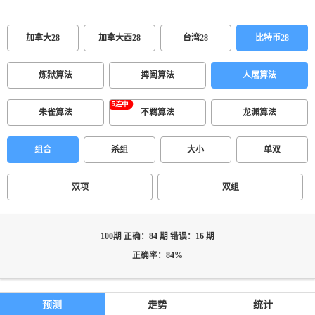
加拿大28
加拿大西28
台湾28
比特币28
炼狱算法
捭阖算法
人屠算法
朱雀算法
不羁算法
龙渊算法
组合
杀组
大小
单双
双项
双组
100期 正确：84 期 错误：16 期
正确率：84%
预测
走势
统计