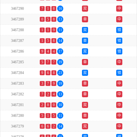
3467290
7
1
8
16
双
中
3467289
0
5
8
13
单
中
3467288
1
1
9
11
双
错
3467287
1
5
8
14
单
错
3467286
9
4
4
17
双
错
3467285
5
7
7
19
单
中
3467284
9
6
8
23
双
错
3467283
3
7
9
19
单
中
3467282
7
2
4
13
单
中
3467281
2
8
0
10
双
中
3467280
5
1
5
11
单
中
3467279
6
6
2
14
双
中