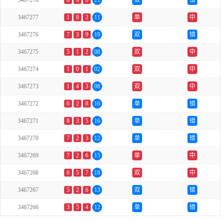
3467278
6
9
6
21
双
错
3467277
1
8
2
11
单
中
3467276
7
3
9
19
双
错
3467275
5
1
2
08
双
中
3467274
1
0
1
02
双
中
3467273
1
4
3
08
双
中
3467272
6
2
8
16
单
错
3467271
8
3
5
16
单
错
3467270
7
2
3
12
单
错
3467269
7
2
6
15
单
中
3467268
6
5
7
18
双
中
3467267
5
2
6
13
双
错
3467266
3
5
4
12
单
错