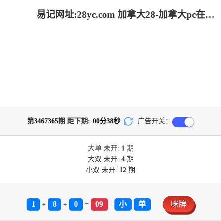
易记网址:28yc.com 加拿大28-加拿大pc在线预测结果_专业的加拿大pc预测数据网站!
第
3467365
期 距下期:
00
分
38
秒
广告开关：
大单
未开:
1
期
大双
未开:
4
期
小双
未开:
12
期
1
8
0
09
小
单
咪牌
+
+
=
-