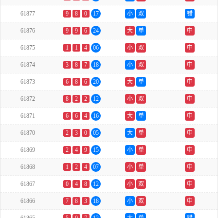
61877
9
8
0
17
小
双
错
61876
9
9
6
24
大
单
中
61875
1
1
4
06
小
双
中
61874
3
8
7
18
小
双
中
61873
6
8
6
20
大
单
中
61872
8
2
2
12
小
双
中
61871
6
6
4
16
大
单
中
61870
2
3
0
05
大
单
中
61869
2
4
9
15
小
单
中
61868
1
2
4
07
小
单
中
61867
0
4
8
12
小
双
中
61866
7
8
3
18
小
双
中