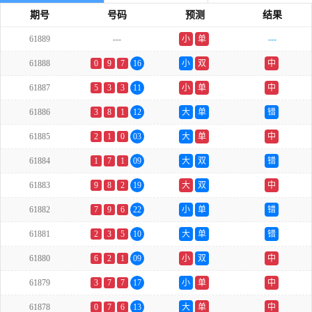
期号
号码
预测
结果
61889
---
小
单
---
61888
0
9
7
16
小
双
中
61887
5
3
3
11
小
单
中
61886
3
8
1
12
大
单
错
61885
2
1
0
03
大
单
中
61884
1
7
1
09
大
双
错
61883
9
8
2
19
大
双
中
61882
7
9
6
22
小
单
错
61881
2
3
5
10
大
单
错
61880
6
2
1
09
小
双
中
61879
3
7
7
17
小
单
中
61878
0
7
6
13
大
单
中