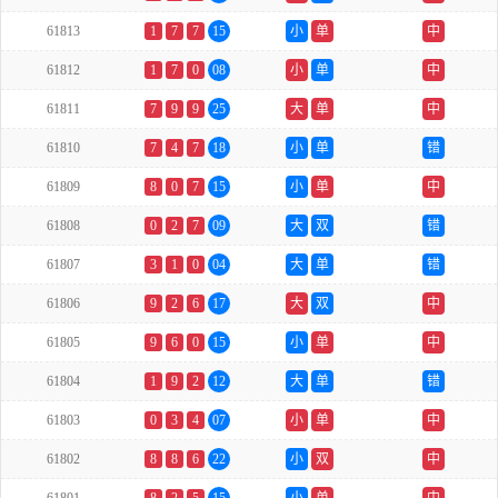
61813
1
7
7
15
小
单
中
61812
1
7
0
08
小
单
中
61811
7
9
9
25
大
单
中
61810
7
4
7
18
小
单
错
61809
8
0
7
15
小
单
中
61808
0
2
7
09
大
双
错
61807
3
1
0
04
大
单
错
61806
9
2
6
17
大
双
中
61805
9
6
0
15
小
单
中
61804
1
9
2
12
大
单
错
61803
0
3
4
07
小
单
中
61802
8
8
6
22
小
双
中