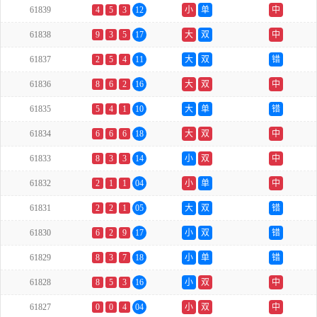
61839
4
5
3
12
小
单
中
61838
9
3
5
17
大
双
中
61837
2
5
4
11
大
双
错
61836
8
6
2
16
大
双
中
61835
5
4
1
10
大
单
错
61834
6
6
6
18
大
双
中
61833
8
3
3
14
小
双
中
61832
2
1
1
04
小
单
中
61831
2
2
1
05
大
双
错
61830
6
2
9
17
小
双
错
61829
8
3
7
18
小
单
错
61828
8
5
3
16
小
双
中
61827
0
0
4
04
小
双
中