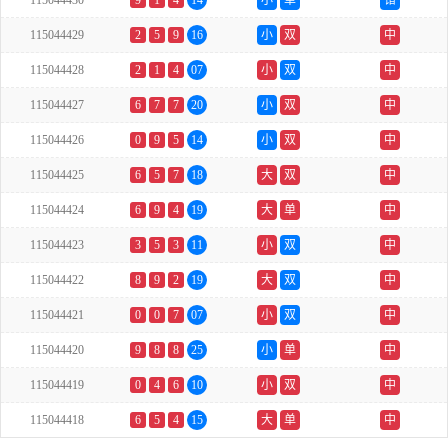
115044430
9
1
4
14
小
单
错
115044429
2
5
9
16
小
双
中
115044428
2
1
4
07
小
双
中
115044427
6
7
7
20
小
双
中
115044426
0
9
5
14
小
双
中
115044425
6
5
7
18
大
双
中
115044424
6
9
4
19
大
单
中
115044423
3
5
3
11
小
双
中
115044422
8
9
2
19
大
双
中
115044421
0
0
7
07
小
双
中
115044420
9
8
8
25
小
单
中
115044419
0
4
6
10
小
双
中
115044418
6
5
4
15
大
单
中