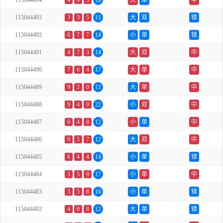
115044494
4
9
5
18
大
单
中
115044493
3
3
5
11
大
双
错
115044492
0
7
7
14
小
单
错
115044491
4
7
3
14
大
双
中
115044490
7
6
4
17
大
单
中
115044489
9
2
0
11
大
单
中
115044488
9
4
9
22
小
双
中
115044487
0
4
8
12
小
单
中
115044486
0
5
7
12
大
双
中
115044485
6
4
4
14
小
单
错
115044484
3
5
9
17
小
单
中
115044483
3
5
8
16
小
单
错
115044482
4
0
8
12
大
单
错