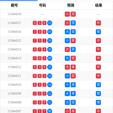
期号
号码
预测
结果
115044518
---
小
双
---
115044517
0
5
8
13
小
双
中
115044516
2
3
0
05
大
双
错
115044515
7
5
7
19
小
单
中
115044514
8
7
4
19
大
双
中
115044513
5
0
3
08
大
双
中
115044512
9
3
9
21
大
单
中
115044511
9
8
5
22
小
双
中
115044510
6
5
3
14
小
单
错
115044509
5
2
5
12
大
单
错
115044508
3
1
9
13
大
双
错
115044507
1
1
7
09
小
单
中