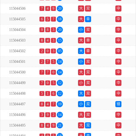
115044506
7
4
9
20
大
双
中
115044505
6
5
7
18
大
单
中
115044504
9
8
3
20
小
双
中
115044503
8
4
3
15
大
单
中
115044502
2
0
3
05
大
单
中
115044501
2
7
5
14
小
双
中
115044500
7
7
0
14
大
双
中
115044499
7
0
5
12
小
双
中
115044498
5
1
6
12
大
双
中
115044497
8
4
7
19
小
双
错
115044496
3
9
2
14
大
双
中
115044495
8
4
9
21
大
双
中