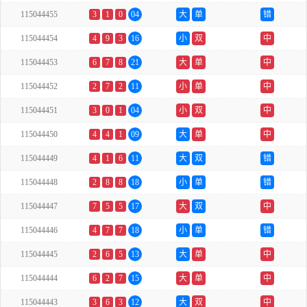
115044455
3
1
0
04
大
单
错
115044454
4
9
3
16
小
双
中
115044453
6
7
8
21
大
单
中
115044452
2
7
2
11
小
单
中
115044451
3
0
1
04
小
双
中
115044450
4
4
1
09
大
单
中
115044449
4
1
6
11
大
双
错
115044448
2
8
8
18
小
单
错
115044447
7
5
5
17
大
双
中
115044446
4
7
7
18
小
单
错
115044445
2
6
5
13
大
单
中
115044444
6
2
7
15
大
单
中
115044443
3
6
3
12
大
双
中