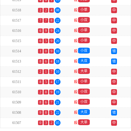
61519
4
8
1
13
殺
中
小单
61518
2
2
4
08
殺
中
小双
61517
7
7
8
22
殺
中
小单
61516
6
9
9
24
殺
中
小单
61515
6
5
9
20
殺
中
小双
61514
1
0
9
10
殺
错
大双
61513
8
6
4
18
殺
错
大单
61512
2
1
7
10
殺
中
小单
61511
8
5
4
17
殺
中
小双
61510
2
8
9
19
殺
中
小双
61509
8
6
7
21
殺
中
大双
61508
9
8
5
22
殺
错
大单
61507
0
3
2
05
殺
中