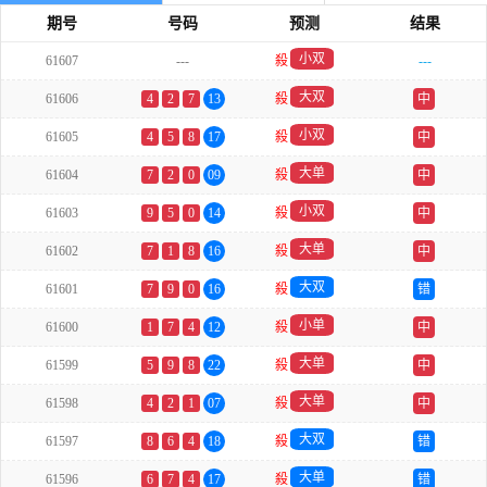
期号
号码
预测
结果
小双
61607
---
殺
---
大双
61606
4
2
7
13
殺
中
小双
61605
4
5
8
17
殺
中
大单
61604
7
2
0
09
殺
中
小双
61603
9
5
0
14
殺
中
大单
61602
7
1
8
16
殺
中
大双
61601
7
9
0
16
殺
错
小单
61600
1
7
4
12
殺
中
大单
61599
5
9
8
22
殺
中
大单
61598
4
2
1
07
殺
中
大双
61597
8
6
4
18
殺
错
大单
61596
6
7
4
17
殺
错