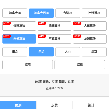
加拿大28
加拿大西28
台湾28
比特币28
炼狱算法
捭阖算法
人屠算法
朱雀算法
不羁算法
龙渊算法
组合
杀组
大小
单双
双项
双组
100期 正确：77 期 错误：23 期
正确率：77%
预测
走势
统计