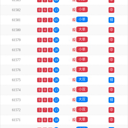
61583
7
2
0
09
殺
中
小单
61582
0
6
9
15
殺
中
小单
61581
0
2
3
05
殺
错
大单
61580
0
4
3
07
殺
中
大单
61579
5
6
9
20
殺
中
小单
61578
9
8
3
20
殺
中
小单
61577
6
6
7
19
殺
中
大单
61576
5
3
8
16
殺
中
大双
61575
5
8
7
20
殺
错
小双
61574
9
0
6
15
殺
中
大双
61573
9
8
5
22
殺
错
小双
61572
5
7
3
15
殺
中
大单
61571
6
8
4
18
殺
中